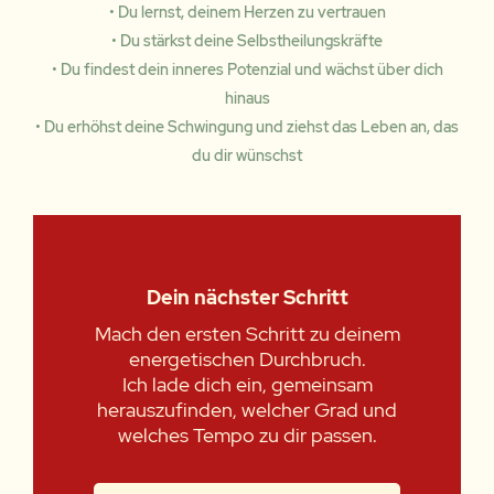
• Du lernst, deinem Herzen zu vertrauen
• Du stärkst deine Selbstheilungskräfte
• Du findest dein inneres Potenzial und wächst über dich
hinaus
• Du erhöhst deine Schwingung und ziehst das Leben an, das
du dir wünschst
Dein nächster Schritt
Mach den ersten Schritt zu deinem
energetischen Durchbruch.
Ich lade dich ein, gemeinsam
herauszufinden, welcher Grad und
welches Tempo zu dir passen.