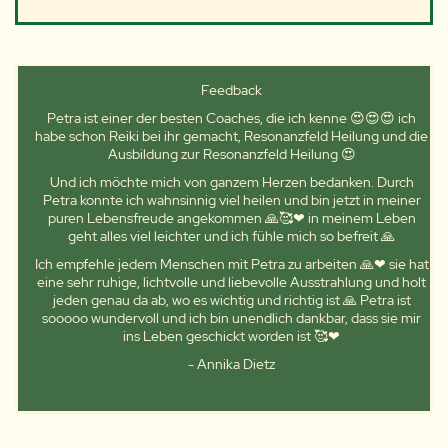
Feedback
Petra ist einer der besten Coaches, die ich kenne 😍😍😍 ich
habe schon Reiki bei ihr gemacht, Resonanzfeld Heilung und die
Ausbildung zur Resonanzfeld Heilung 😍
Und ich möchte mich von ganzem Herzen bedanken. Durch
Petra konnte ich wahnsinnig viel heilen und bin jetzt in meiner
puren Lebensfreude angekommen 🙏🥰❤ in meinem Leben
geht alles viel leichter und ich fühle mich so befreit 🙏
Ich empfehle jedem Menschen mit Petra zu arbeiten 🙏❤ sie hat
eine sehr ruhige, lichtvolle und liebevolle Ausstrahlung und holt
jeden genau da ab, wo es wichtig und richtig ist 🙏 Petra ist
sooooo wundervoll und ich bin unendlich dankbar, dass sie mir
ins Leben geschickt worden ist 🥰❤
- Annika Dietz