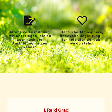
Intensive Ausbildung
Herzliche Atmosphäre,
mit Unterlagen, die du
liebevolle Begleitung —
auch nach der
ich hole dich dort ab,
Ausbildung nutzen
wo du stehst
kannst
1. Reiki Grad